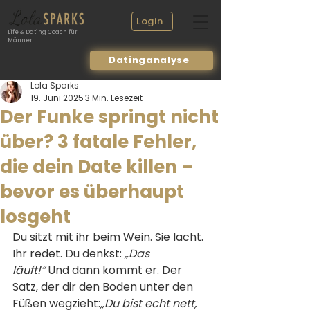
Login
Life & Dating Coach für
Männer
Datinganalyse
Lola Sparks
19. Juni 2025
3 Min. Lesezeit
Der Funke springt nicht
über? 3 fatale Fehler,
die dein Date killen –
bevor es überhaupt
losgeht
Du sitzt mit ihr beim Wein. Sie lacht. 
Ihr redet. Du denkst: 
„Das 
läuft!“
 Und dann kommt er. Der 
Satz, der dir den Boden unter den 
Füßen wegzieht:
„Du bist echt nett, 