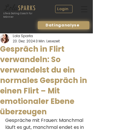
Login
Life & Dating Coach für
Männer
Datinganalyse
Lola Sparks
23. Dez. 2024
3 Min. Lesezeit
Gespräch in Flirt
verwandeln: So
verwandelst du ein
normales Gespräch in
einen Flirt – Mit
emotionaler Ebene
überzeugen
Gespräche mit Frauen: Manchmal 
läuft es gut, manchmal endet es in 