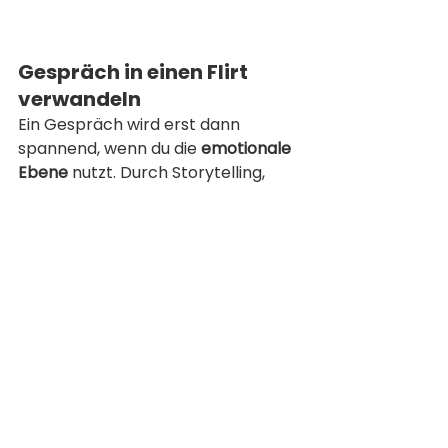
Gespräch in einen Flirt 
verwandeln
Ein Gespräch wird erst dann 
spannend, wenn du die 
emotionale 
Ebene
 nutzt. Durch Storytelling, 
Emotionen und spielerische Flirts 
schaffst du eine Verbindung, die 
über Small Talk hinausgeht.
👉 
Extra-Tipp:
Lade dir die 
Checkliste mit 10 Flirt-
Strategien
 herunter und bring 
deine Gespräche aufs nächste 
Level.