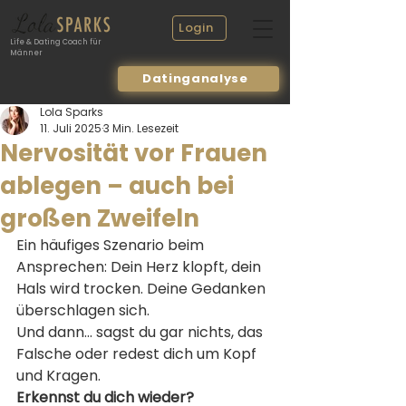
Login
Life & Dating Coach für
Männer
Datinganalyse
Lola Sparks
11. Juli 2025
3 Min. Lesezeit
Nervosität vor Frauen
ablegen – auch bei
großen Zweifeln
Ein häufiges Szenario beim 
Ansprechen: Dein Herz klopft, dein 
Hals wird trocken. Deine Gedanken 
überschlagen sich.
Und dann... sagst du gar nichts, das 
Falsche oder redest dich um Kopf 
und Kragen.
Erkennst du dich wieder?