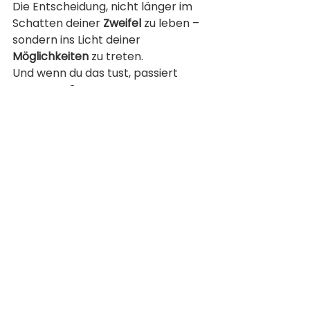
Die Entscheidung, nicht länger im 
Schatten deiner 
Zweifel
 zu leben – 
sondern ins Licht deiner 
Möglichkeiten
 zu treten.
Und wenn du das tust, passiert 
etwas Großes:
Frauen merken, dass du da bist, 
vielleicht nicht perfekt - aber 
präsent.
Und genau das macht dich 
anziehend.
Glaub nicht, dass du dich erst 
ändern musst, um anzufangen –
fang an, und du wirst dich 
verändern.
Liebe Grüße
Deine Lola