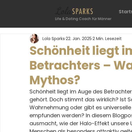
Start
Life & Dating Coach für Männer
Lola Sparks
22. Jan. 2025
2 Min. Lesezeit
Schönheit liegt 
Betrachters – Wa
Mythos?
Schönheit liegt im Auge des Betrachters
gehört. Doch stimmt das wirklich? Ist Sc
Wahrnehmung oder gibt es universelle 
empfunden werden? In diesem Blogpost 
ausmacht, wie der Halo-Effekt unsere U
Menschen als besonders attraktiv gelte