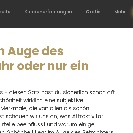
seite
Kundenerfahrungen
Gratis
Mehr
im Auge des
hr oder nur ein
 – diesen Satz hast du sicherlich schon oft 
hönheit wirklich eine subjektive 
Merkmale, die von allen als schön 
schauen wir uns an, was Attraktivität 
rteile beeinflusst und warum einige 
n. Schönheit liegt im Auge des Betrachters.