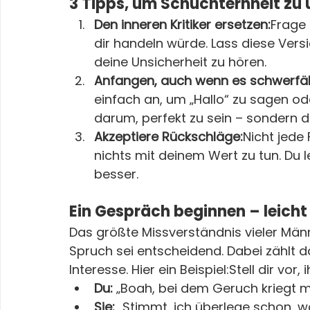
3 Tipps, um Schüchternheit zu
Den inneren Kritiker ersetzen:
Frage 
dir handeln würde. Lass diese Vers
deine Unsicherheit zu hören.
Anfangen, auch wenn es schwerfäll
einfach an, um „Hallo“ zu sagen oder
darum, perfekt zu sein – sondern 
Akzeptiere Rückschläge:
Nicht jede 
nichts mit deinem Wert zu tun. Du 
besser.
Ein Gespräch beginnen – leich
Das größte Missverständnis vieler Männe
Spruch sei entscheidend. Dabei zählt 
Interesse. Hier ein Beispiel:Stell dir v
Du:
 „Boah, bei dem Geruch kriegt m
Sie:
 „Stimmt, ich überlege schon, w