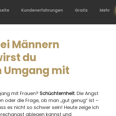
seite
Kundenerfahrungen
Gratis
Mehr
bei Männern
irst du
im Umgang mit
gang mit Frauen? 
Schüchternheit
. Die Angst 
en oder die Frage, ob man „gut genug“ ist – 
uss es nicht so schwer sein! Heute zeige ich 
nsprechangst ablegen kannst und 