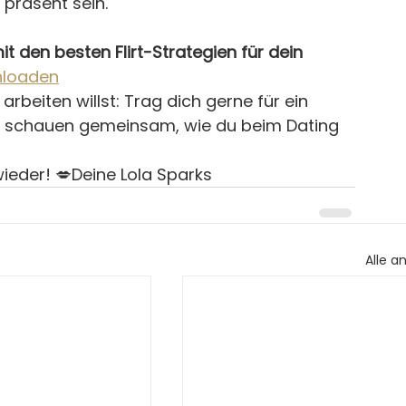
 präsent sein.
it den besten Flirt-Strategien für dein 
nloaden
rbeiten willst: Trag dich gerne für ein 
ir schauen gemeinsam, wie du beim Dating 
ieder! 💋Deine Lola Sparks
Alle a