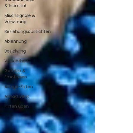
& Intimität
Mischsignale &
Verwirrung
Beziehungsaussichten
Ablehnung
Beziehung
Verliebtheit
Gefühle &
Emotionen
Alltags-Flirten
Attraktivität
Flirten üben