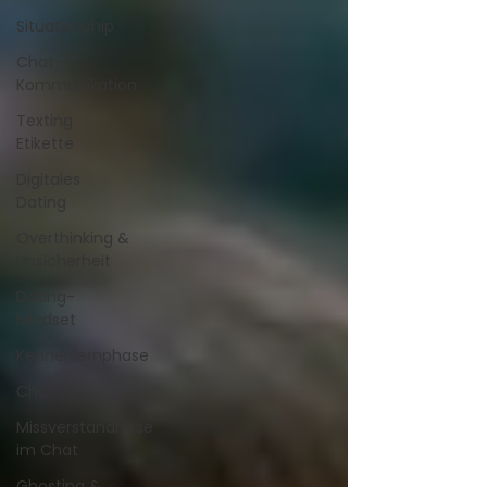
Situationship
Chat-
Kommunikation
Texting
Etikette
Digitales
Dating
Overthinking &
Unsicherheit
Dating-
Mindset
Kennenlernphase
Chat
Missverständnisse
im Chat
Ghosting &