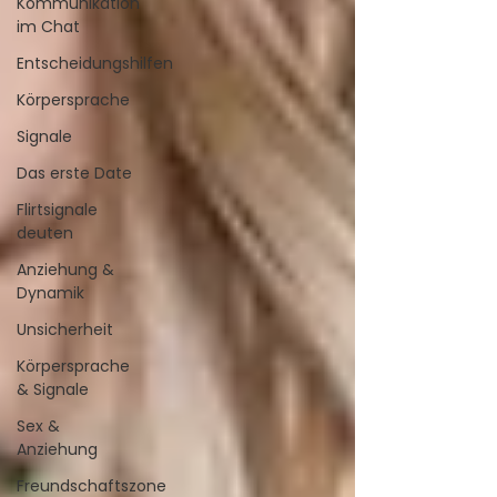
Kommunikation
im Chat
Entscheidungshilfen
Körpersprache
Signale
Das erste Date
Flirtsignale
deuten
Anziehung &
Dynamik
Unsicherheit
Körpersprache
& Signale
Sex &
Anziehung
Freundschaftszone