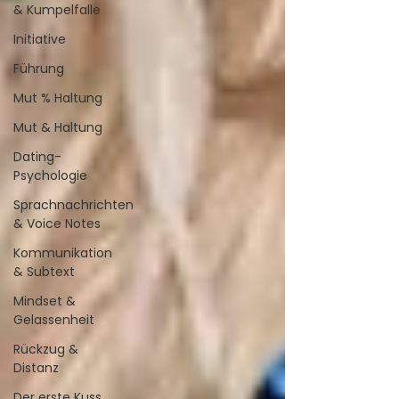
& Kumpelfalle
Initiative
Führung
Mut % Haltung
Mut & Haltung
Dating-
Psychologie
Sprachnachrichten
& Voice Notes
Kommunikation
& Subtext
Mindset &
Gelassenheit
Rückzug &
Distanz
Der erste Kuss