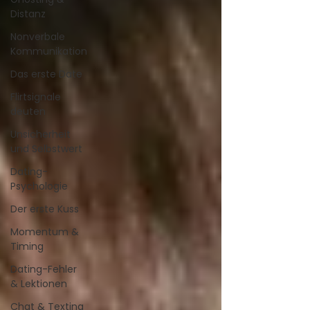
Distanz
Nonverbale
Kommunikation
Das erste Date
Flirtsignale
deuten
Unsicherheit
und Selbstwert
Dating-
Psychologie
Der erste Kuss
Momentum &
Timing
Dating-Fehler
& Lektionen
Chat & Texting