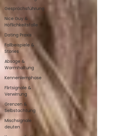
Gesprächsführung
Nice Guy &
Höflichkeitsfalle
Dating Praxis
Fallbeispiele &
Stories
Absage &
Warmhaltung
Kennenlernphase
Flirtsignale &
Verwirrung
Grenzen &
Selbstachtung
Mischsignale
deuten