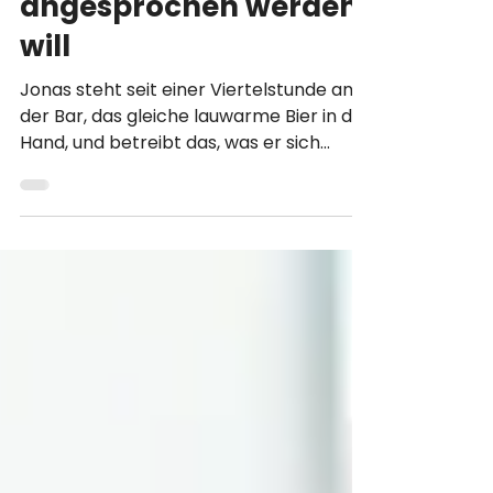
richtig deuten: 5
Zeichen, dass sie
angesprochen werden
will
Jonas steht seit einer Viertelstunde an
der Bar, das gleiche lauwarme Bier in der
Hand, und betreibt das, was er sich
selbst als „erst mal die Lage checken"
schönredet, in Wahrheit aber reine
Marktforschung ist. Auf der anderen
Seite des Raums steht sie, mit zwei
Freundinnen, und vor zwei Minuten ist
etwas passiert: Ihre Blicke haben sich
getroffen. Kurz nur, eine Sekunde
vielleicht, dann hat sie weggeschaut.
Und jetzt steht Jonas da, das Herz eine
Spur schneller, und zermart