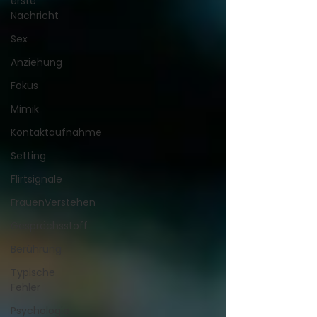
erste
Nachricht
Sex
Anziehung
Fokus
Mimik
Kontaktaufnahme
Setting
Flirtsignale
FrauenVerstehen
Gesprächsstoff
Berührung
Typische
Fehler
Psychologie