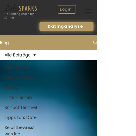
Login
Life & Dating Coach für
Männer
Datinganalyse
Blog
Alle Beiträge
Alle Beiträge
Online Dating
Dating
Flirten lernen
Schüchternheit
Tipps fürs Date
Selbstbewusst
werden