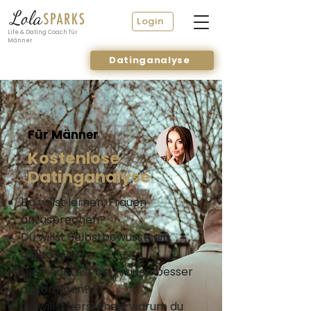
Login
Life & Dating Coach für
Männer
Datinganalyse
Für Männer
Kostenlose
Datinganalyse
Du willst lernen, Frauen
anzusprechen?
Du willst Selbstbewusstsein
aufbauen?
Du möchtest bei Frauen besser
ankommen?
Du willst verstehen, warum du