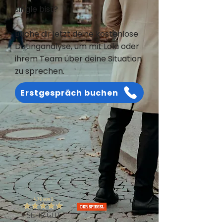
single bist?
Buche dir jetzt deine kostenlose
Datinganalyse, um mit Lola oder
ihrem Team über deine Situation
zu sprechen.
Erstgespräch buchen