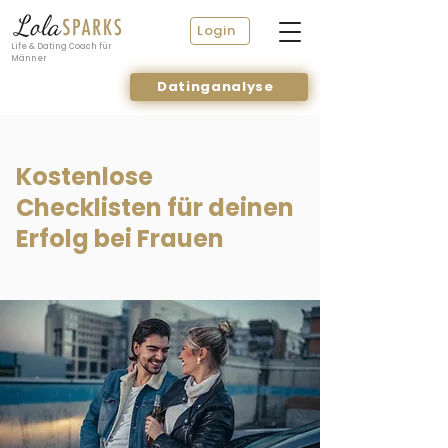
Login
Life & Dating Coach für
Männer
Datinganalyse
Kostenlose
Checklisten für deinen
Erfolg bei Frauen