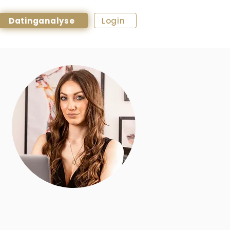
Datinganalyse
Login