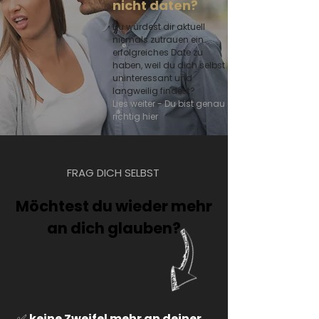
nicht daten?
Du würdest dir aktuell
niemals zutrauen ein
erfolgreiches Date zu
haben, weil du dich selbst
uninteressant und
langweilig findest?
Lies weiter - Du bist genau
richtig hier
FRAG DICH SELBST
Möchtest du wieder mehr
an dich glauben?
✅ keine Zweifel mehr an deiner