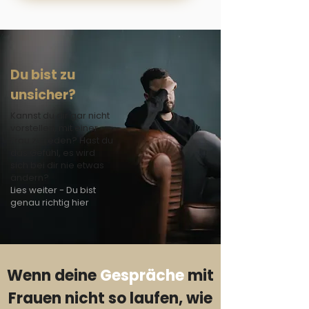
Du bist zu
unsicher?
Kannst du dir gar nicht
vorstellen, mit einer
Frau zu reden? Hast du
das Gefühl, es wird
sich bei dir nie etwas
ändern?
Lies weiter - Du bist
genau richtig hier
Wenn deine
Gespräche
mit
Frauen nicht so laufen
, wie