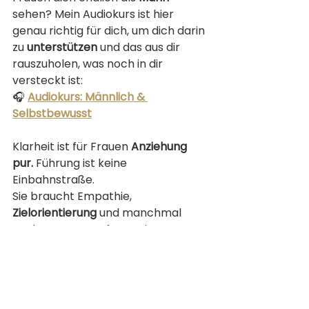
sehen? Mein Audiokurs ist hier 
genau richtig für dich, um dich darin 
zu 
unterstützen
 und das aus dir 
rauszuholen, was noch in dir 
versteckt ist: 
🎧 
Audiokurs: Männlich & 
Selbstbewusst
Klarheit ist für Frauen 
Anziehung 
pur. 
Führung ist keine 
Einbahnstraße. 
Sie braucht Empathie, 
Zielorientierung
 und manchmal 
auch Mut zur Konfrontation. 
Du willst kein Blender sein, sondern 
jemand, der Verantwortung 
übernimmt – mit Herz und 