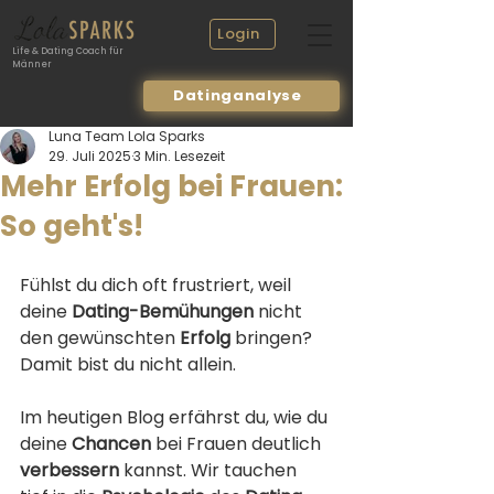
Login
Life & Dating Coach für
Männer
Datinganalyse
Luna Team Lola Sparks
29. Juli 2025
3 Min. Lesezeit
Mehr Erfolg bei Frauen:
So geht's!
Fühlst du dich oft frustriert, weil 
deine 
Dating-Bemühungen
 nicht 
den gewünschten 
Erfolg
 bringen? 
Damit bist du nicht allein. 
Im heutigen Blog erfährst du, wie du 
deine 
Chancen
 bei Frauen deutlich 
verbessern
 kannst. Wir tauchen 