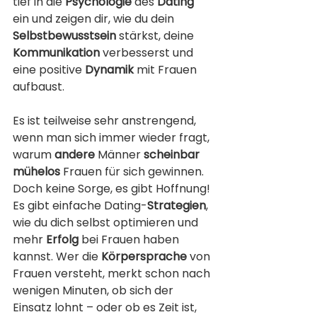
tief in die 
Psychologie
 des 
Dating
ein und zeigen dir, wie du dein 
Selbstbewusstsein
 stärkst, deine 
Kommunikation
 verbesserst und 
eine positive 
Dynamik
 mit Frauen 
aufbaust.
Es ist teilweise sehr anstrengend, 
wenn man sich immer wieder fragt, 
warum 
andere
 Männer 
scheinbar
mühelos
 Frauen für sich gewinnen. 
Doch keine Sorge, es gibt Hoffnung! 
Es gibt einfache Dating-
Strategien
, 
wie du dich selbst optimieren und 
mehr 
Erfolg
 bei Frauen haben 
kannst. Wer die 
Körpersprache
 von 
Frauen versteht, merkt schon nach 
wenigen Minuten, ob sich der 
Einsatz lohnt – oder ob es Zeit ist, 