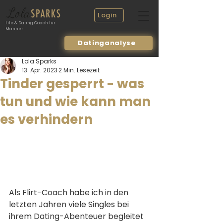
Login
Life & Dating Coach für
Männer
Datinganalyse
Lola Sparks
13. Apr. 2023
2 Min. Lesezeit
Tinder gesperrt - was
tun und wie kann man
es verhindern
Als Flirt-Coach habe ich in den 
letzten Jahren viele Singles bei 
ihrem Dating-Abenteuer begleitet 