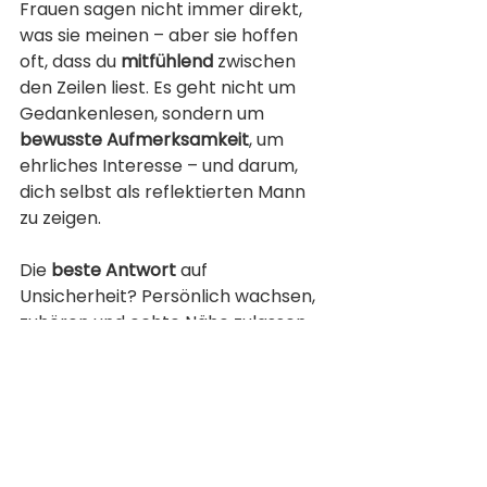
Frauen sagen nicht immer direkt, 
was sie meinen – aber sie hoffen 
oft, dass du 
mitfühlend
 zwischen 
den Zeilen liest. Es geht nicht um 
Gedankenlesen, sondern um 
bewusste Aufmerksamkeit
, um 
ehrliches Interesse – und darum, 
dich selbst als reflektierten Mann 
zu zeigen.
Die 
beste Antwort
 auf 
Unsicherheit? Persönlich wachsen, 
zuhören und echte Nähe zulassen.
Denn Worte sind nur die halbe 
Wahrheit – der Rest passiert 
zwischen Blicken, Gesten und 
echtem 
Verstehen
.
Bleib aufmerksam, bleib echt – und 
du wirst sehen, wie viel Klarheit 