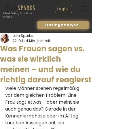
Login
Life & Dating Coach für
Männer
Datinganalyse
Lola Sparks
22. Feb.
4 Min. Lesezeit
Was Frauen sagen vs.
was sie wirklich
meinen – und wie du
richtig darauf reagierst
Viele Männer stehen regelmäßig 
vor dem gleichen Problem: Eine 
Frau sagt etwas – aber meint sie 
auch genau das? Gerade in der 
Kennenlernphase oder im Alltag 
tauchen Aussagen auf, die 