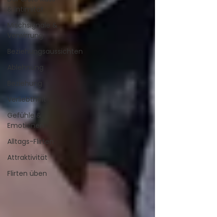
& Intimität
Mischsignale &
Verwirrung
Beziehungsaussichten
Ablehnung
Beziehung
Verliebtheit
Gefühle &
Emotionen
Alltags-Flirten
Attraktivität
Flirten üben