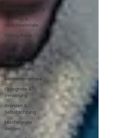
Gesprächsführung
Nice Guy &
Höflichkeitsfalle
Dating Praxis
Fallbeispiele &
Stories
Absage &
Warmhaltung
Kennenlernphase
Flirtsignale &
Verwirrung
Grenzen &
Selbstachtung
Mischsignale
deuten