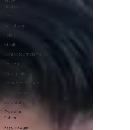
erste
Nachricht
Sex
Anziehung
Fokus
Mimik
Kontaktaufnahme
Setting
Flirtsignale
FrauenVerstehen
Gesprächsstoff
Berührung
Typische
Fehler
Psychologie