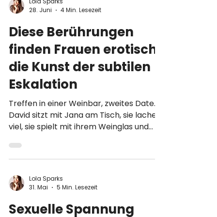
Lola Sparks
28. Juni
4 Min. Lesezeit
Diese Berührungen
finden Frauen erotisch:
die Kunst der subtilen
Eskalation
Treffen in einer Weinbar, zweites Date.
David sitzt mit Jana am Tisch, sie lachen
viel, sie spielt mit ihrem Weinglas und
schaut ihn dabei an. Das Gespräch hat
Tempo. Und David denkt: Jetzt müsste
ich eigentlich was machen. Aber was?
Genau an dieser Stelle scheitern 9 von 10
Lola Sparks
Männern. Sie warten auf das eine, große