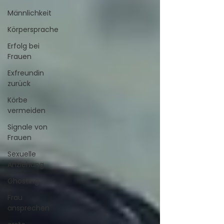
Männlichkeit
Körpersprache
Erfolg bei
Frauen
Exfreundin
zurück
Körbe
vermeiden
Signale von
Frauen
Sexuelle
Anziehung
Ghosting
Frau
ansprechen