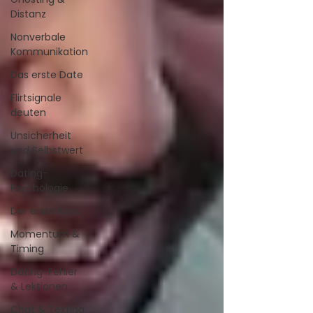
Distanz
Nonverbale
Kommunikation
Das erste Date
Flirtsignale
deuten
Unsicherheit
und Selbstwert
Dating-
Psychologie
Der erste Kuss
Momentum &
Timing
Dating-Fehler
& Lektionen
Chat & Texting