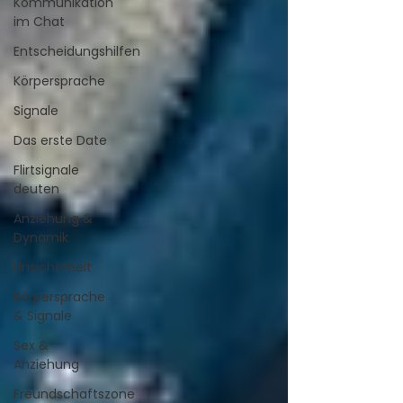
Kommunikation
im Chat
Entscheidungshilfen
Körpersprache
Signale
Das erste Date
Flirtsignale
deuten
Anziehung &
Dynamik
Unsicherheit
Körpersprache
& Signale
Sex &
Anziehung
Freundschaftszone