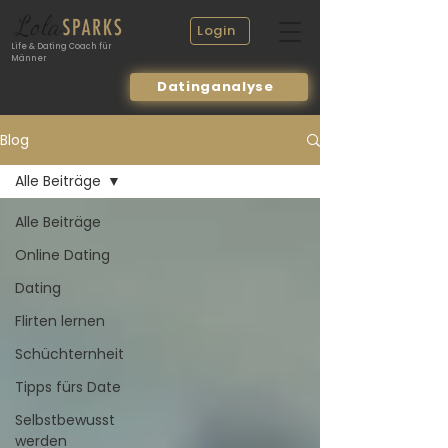
Login
Life & Dating Coach für
Männer
Datinganalyse
Blog
Alle Beiträge
Alle Beiträge
Online Dating
Dating
Flirten lernen
Schüchternheit
Tipps fürs Date
Selbstbewusst
werden