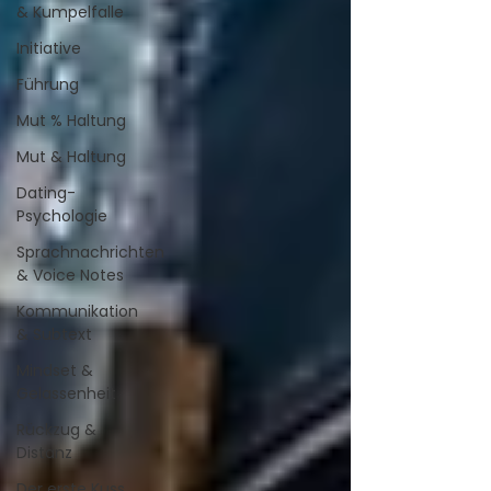
& Kumpelfalle
Initiative
Führung
Mut % Haltung
Mut & Haltung
Dating-
Psychologie
Sprachnachrichten
& Voice Notes
Kommunikation
& Subtext
Mindset &
Gelassenheit
Rückzug &
Distanz
Der erste Kuss