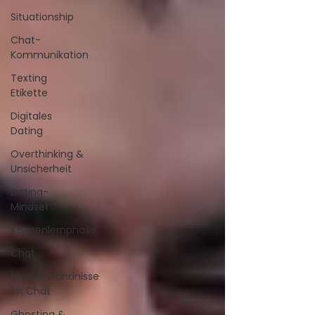
Situationship
Chat-
Kommunikation
Texting
Etikette
Digitales
Dating
Overthinking &
Unsicherheit
Dating-
Mindset
Kennenlernphase
Chat
Missverständnisse
im Chat
Ghosting &