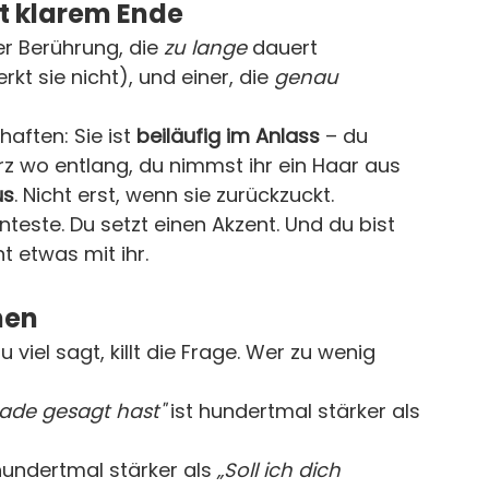
it klarem Ende
r Berührung, die 
zu lange
 dauert 
erkt sie nicht), und einer, die 
genau 
aften: Sie ist 
beiläufig im Anlass
 – du 
rz wo entlang, du nimmst ihr ein Haar aus 
us
. Nicht erst, wenn sie zurückzuckt.
teste. Du setzt einen Akzent. Und du bist 
t etwas mit ihr.
hen
u viel sagt, killt die Frage. Wer zu wenig 
rade gesagt hast"
 ist hundertmal stärker als 
 hundertmal stärker als 
„Soll ich dich 