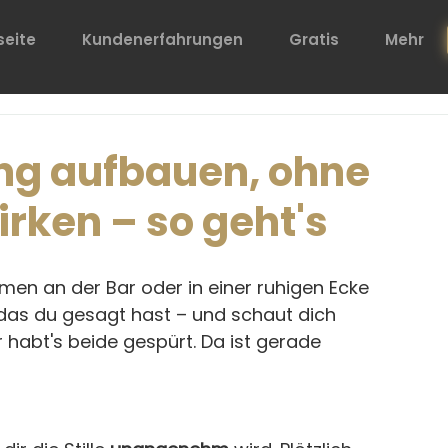
seite
Kundenerfahrungen
Gratis
Mehr
ng aufbauen, ohne
irken – so geht's
mmen an der Bar oder in einer ruhigen Ecke 
 das du gesagt hast – und schaut dich 
hr habt's beide gespürt. Da ist gerade 