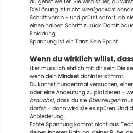
du gehst weiter. Sie wird stiller, du wirs
Die Lösung ist nicht 
weniger Mut
, sonde
Schritt voran – und prüfst sofort, ob s
einen halben Schritt zurück. Damit baus
Einladung.
Spannung ist ein Tanz. Kein Sprint.
Wenn du wirklich willst, das
Hier muss ich ehrlich mit dir sein: Die 
wenn dein 
Mindset
 dahinter stimmt.
Du kannst hundertmal versuchen, einen 
oder eine Andeutung zu platzieren – we
brauchst
, dass du sie 
überzeugen
 mus
darfst – dann wird sie es spüren. Und d
Anbiederung.
Echte Spannung kommt nicht aus Tech
deiner inneren Haltung, deiner Ruhe, d