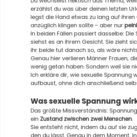
Du wechselst hektisch das Thema, weil di
erzählst du was über deinen letzten Url
legst die Hand etwas zu lang auf ihre
anzüglich klingen sollte – aber nur 
pein
In beiden Fällen passiert dasselbe: Di
siehst es an ihrem Gesicht. Sie zieht si
ihr beide tut danach so, als wäre nich
Genau hier verlieren Männer Frauen, die 
wenig getan haben. Sondern weil sie ni
Ich erkläre dir, wie sexuelle Spannung wi
aufbaust, ohne dich anschließend selbs
Was sexuelle Spannung wirkl
Das größte Missverständnis: Spannung i
ein 
Zustand zwischen zwei Menschen
.
Sie entsteht nicht, indem du auf sie zug
den du lässt. Genau in dem Moment, i