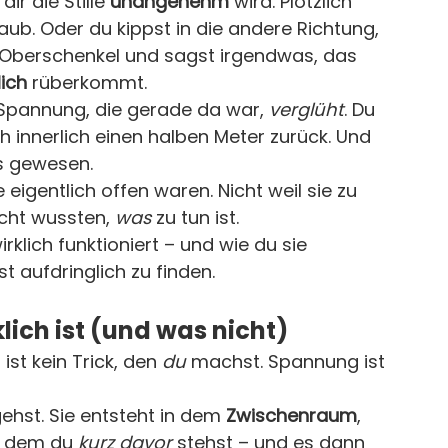
r die Stille 
unangenehm
 wird. Plötzlich 
aub. Oder du kippst in die andere Richtung, 
n Oberschenkel und sagst irgendwas, das 
lich
 rüberkommt.
e Spannung, die gerade da war, 
verglüht
. Du 
ch innerlich einen halben Meter zurück. Und 
ts gewesen.
eigentlich offen waren. Nicht weil sie zu 
cht wussten, 
was
 zu tun ist.
rklich funktioniert – und wie du sie 
t aufdringlich zu finden.
ich ist (und was nicht)
st kein Trick, den 
du
 machst. Spannung ist 
ehst. Sie entsteht in dem 
Zwischenraum
, 
n dem du 
kurz davor
 stehst – und es dann 