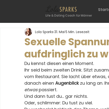
Start
Life & Dating Coach für Männer
Lola Sparks
31. Mai
5 Min. Lesezeit
Sexuelle Spannu
aufdringlich zu w
Du kennst diesen einen Moment.
Ihr seid beim zweiten Drink. Sitzt zusa
vom Restaurant. Sie lacht über etwas,
danach einen 
Augenblick
 zu lang an. I
etwas
 passiert.
Und dann tust du… gar nichts.
Oder, schlimmer: Du tust zu viel.