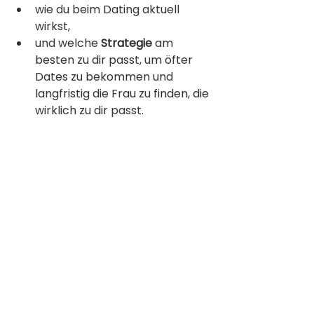
wie du beim Dating aktuell 
wirkst,
und welche 
Strategie
 am 
besten zu dir passt, um öfter 
Dates zu bekommen und 
langfristig die Frau zu finden, die 
wirklich zu dir passt.
👉 
Hier geht’s zum kostenlosen 
Single-Test:
https://lola-
sparks.perspectivefunnel.com/singl
e/?utm_source=blog
Frauen wollen beim ersten Date 
nicht den perfekten Helden ohne 
Fehler, sondern einen Mann, der:
echte
Emotionen
 zulässt,