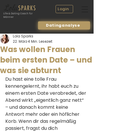
Login
Life & Dating Coach für
Männer
Datinganalyse
Lola Sparks
22. März
4 Min. Lesezeit
Was wollen Frauen
beim ersten Date – und
was sie abturnt
Du hast eine tolle Frau 
kennengelernt, ihr habt euch zu 
einem ersten Date verabredet, der 
Abend wirkt „eigentlich ganz nett“ 
– und danach kommt keine 
Antwort mehr oder ein höflicher 
Korb. Wenn dir das regelmäßig 
passiert, fragst du dich 