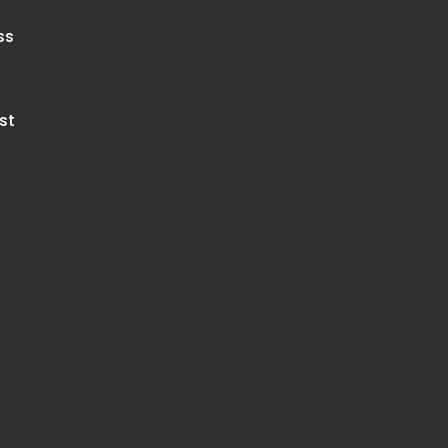
ss
st