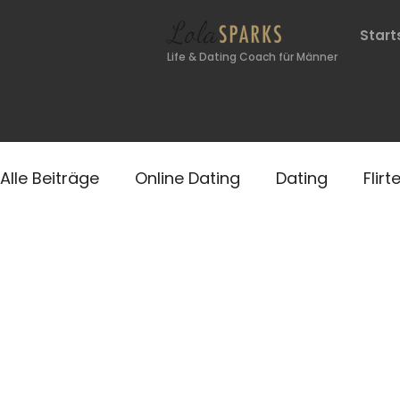
Start
Life & Dating Coach für Männer
Alle Beiträge
Online Dating
Dating
Flirt
Selbstbewusst werden
Männlichkeit
K
Exfreundin zurück
Körbe vermeiden
Si
Ghosting
Frau ansprechen
erste Nach