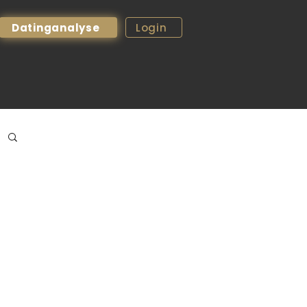
Datinganalyse
Login