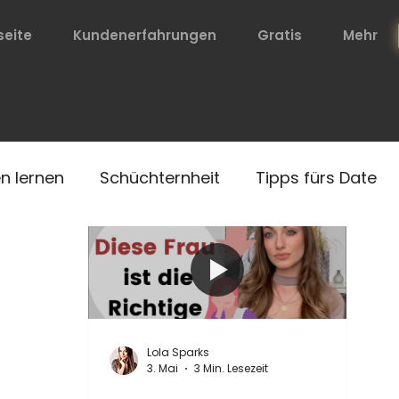
seite
Kundenerfahrungen
Gratis
Mehr
en lernen
Schüchternheit
Tipps fürs Date
örpersprache
Erfolg bei Frauen
gnale von Frauen
Sexuelle Anziehung
Lola Sparks
3. Mai
3 Min. Lesezeit
richt
Sex
Anziehung
Fokus
Mimik