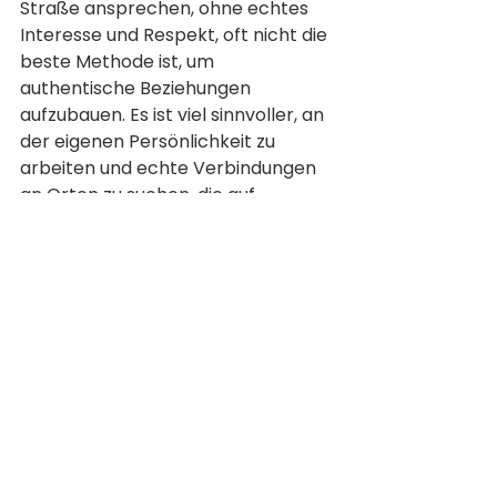
Straße ansprechen, ohne echtes 
Interesse und Respekt, oft nicht die 
beste Methode ist, um 
authentische Beziehungen 
aufzubauen. Es ist viel sinnvoller, an 
der eigenen Persönlichkeit zu 
arbeiten und echte Verbindungen 
an Orten zu suchen, die auf 
gemeinsamen Interessen und 
Respekt basieren. Diese Art des 
Ansprechens wird nicht nur 
respektvoller sein, sondern auch 
langfristigere und erfüllendere 
Beziehungen ermöglichen.
viel Erfolg, deine Lola Sparks