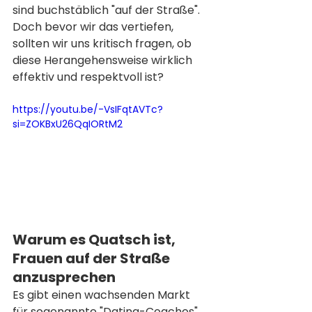
sind buchstäblich "auf der Straße". 
Doch bevor wir das vertiefen, 
sollten wir uns kritisch fragen, ob 
diese Herangehensweise wirklich 
effektiv und respektvoll ist?
https://youtu.be/-VsIFqtAVTc?
si=ZOKBxU26QqIORtM2
Warum es Quatsch ist, 
Frauen auf der Straße 
anzusprechen
Es gibt einen wachsenden Markt 
für sogenannte "Dating-Coaches", 