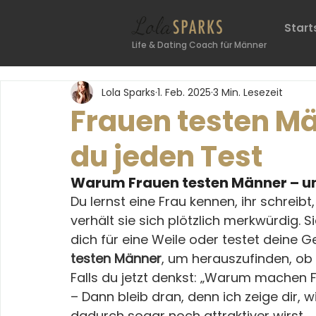
Start
Life & Dating Coach für Männer
Lola Sparks
1. Feb. 2025
3 Min. Lesezeit
Frauen testen Mä
du jeden Test
Warum Frauen testen Männer – un
Du lernst eine Frau kennen, ihr schreibt
verhält sie sich plötzlich merkwürdig. Si
dich für eine Weile oder testet deine 
testen Männer
, um herauszufinden, ob 
Falls du jetzt denkst: „Warum machen F
– Dann bleib dran, denn ich zeige dir, w
dadurch sogar noch attraktiver wirst.