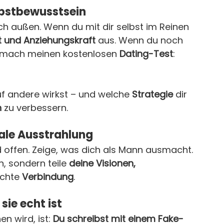
elbstbewusstsein
ch außen. Wenn du mit dir selbst im Reinen 
t und Anziehungskraft
 aus. Wenn du noch 
t, mach meinen kostenlosen 
Dating-Test
:
auf andere wirkst – und welche 
Strategie
 dir 
n
 zu verbessern.
nale Ausstrahlung
nd offen. Zeige, was dich als Mann ausmacht. 
, sondern teile 
deine Visionen, 
echte 
Verbindung
.
 sie echt ist
n wird, ist: 
Du schreibst mit einem Fake-