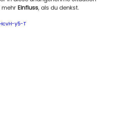
t mehr 
Einfluss
, als du denkst.
wHcvH-y5-T