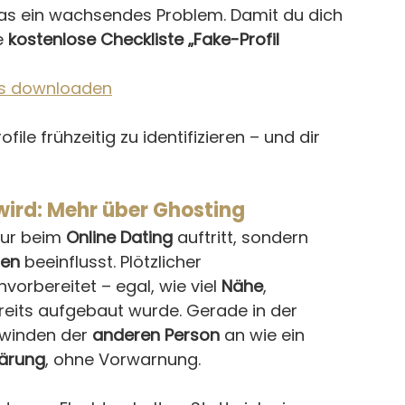
das ein wachsendes Problem. Damit du dich 
e 
kostenlose Checkliste „Fake-Profil 
los downloaden
ofile frühzeitig zu identifizieren – und dir 
 wird: Mehr über Ghosting
ur beim 
Online Dating
 auftritt, sondern 
gen
 beeinflusst. Plötzlicher 
nvorbereitet – egal, wie viel 
Nähe
, 
reits aufgebaut wurde. Gerade in der 
hwinden der 
anderen Person
 an wie ein 
lärung
, ohne Vorwarnung.