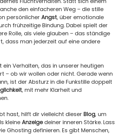
dernes Fluchtverhalten. Statt sich einem 
anche den einfacheren Weg – die stille 
on persönlicher 
Angst
, über emotionale 
urch frühzeitige Bindung. Dabei spielt der 
ere Rolle, als viele glauben – das ständige 
, dass man jederzeit auf eine andere 
t ein Verhalten, das in unserer heutigen 
ört – ob wir wollen oder nicht. Gerade wenn 
, ist der Absturz in die Funkstille doppelt 
glichkeit
, mit mehr Klarheit und 
hen.
bt hast, hilft dir vielleicht dieser 
Blog
, um 
 kleine 
Anzeige
 deiner inneren Stärke. Lass 
wie Ghosting definieren. Es gibt Menschen, 