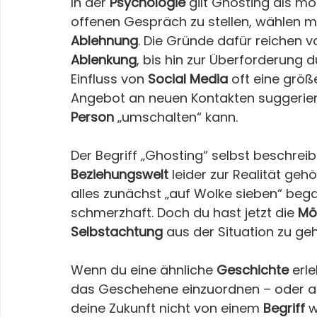
In der 
Psychologie
 gilt Ghosting als mo
offenen Gespräch zu stellen, wählen m
Ablehnung
. Die Gründe dafür reichen v
Ablenkung
, bis hin zur Überforderung d
Einfluss von 
Social Media
 oft eine größ
Angebot an neuen Kontakten suggeriert
Person
 „umschalten“ kann.
Der Begriff „Ghosting“ selbst beschreib
Beziehungswelt
 leider zur Realität geh
alles zunächst „auf Wolke sieben“ begann
schmerzhaft. Doch du hast jetzt die 
Mö
Selbstachtung
 aus der Situation zu ge
Wenn du eine ähnliche 
Geschichte
 erle
das Geschehene einzuordnen – oder als
deine Zukunft nicht von einem 
Begriff
 