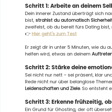
Schritt 1: Arbeite an deinem S
Dein innerer Zustand überträgt sich na
bist, 
strahlst du automatisch Sicherhei
zweifelst, ob du bereit fürs Dating bis
👉 
Hier geht's zum Test
Er zeigt dir in unter 5 Minuten, wie du 
helfen wird, etwas an deinem 
Auftrete
Schritt 2: Stärke deine emotio
Sei nicht nur nett – sei präsent, klar u
Rede nicht nur über belanglose Themen
Leidenschaften und Ziele
. So entsteht 
Schritt 3: Erkenne frühzeitig, ob
Ein Grund für Ghosting, der oft übersehe