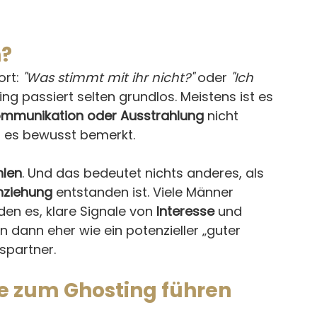
?
rt: 
"Was stimmt mit ihr nicht?"
 oder 
"Ich 
ng passiert selten grundlos. Meistens ist es 
ommunikation oder Ausstrahlung
 nicht 
 es bewusst bemerkt.
hlen
. Und das bedeutet nichts anderes, als 
nziehung
 entstanden ist. Viele Männer 
en es, klare Signale von 
Interesse
 und 
en dann eher wie ein potenzieller „guter 
nspartner.
ie zum Ghosting führen