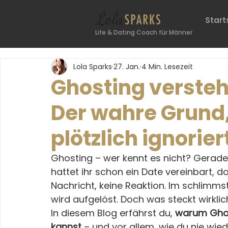
Start
Life & Dating Coach für Männer
Lola Sparks
27. Jan.
4 Min. Lesezeit
Ghosting verste
Der wahre Grund,
plötzlich ignorier
Ghosting – wer kennt es nicht? Gerade
hattet ihr schon ein Date vereinbart, d
Nachricht, keine Reaktion. Im schlimmst
wird aufgelöst. Doch was steckt wirklic
In diesem Blog erfährst du, 
warum Ghos
kannst
 – und vor allem, wie du nie wie