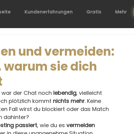
seite
Kundenerfahrungen
Gratis
Mehr
hen und vermeiden:
 warum sie dich
t
 war der Chat noch 
lebendig
, vielleicht 
och plötzlich kommt 
nichts
mehr
. Keine 
en Fall wirst du blockiert oder das Match 
h dahinter?
ting passiert
, wie du es 
vermeiden 
der in diese unangenehme Situation 